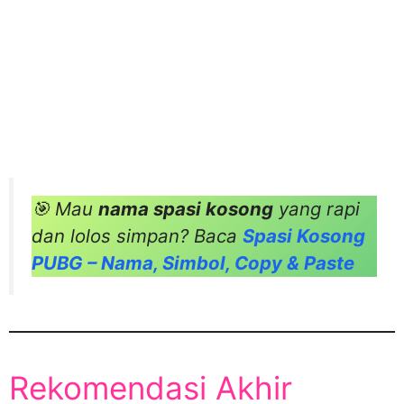
🎯 Mau
nama spasi kosong
yang rapi
dan lolos simpan? Baca
Spasi Kosong
PUBG – Nama, Simbol, Copy & Paste
Rekomendasi Akhir