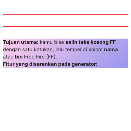
Tujuan utama:
kamu bisa
salin teks kosong FF
dengan satu ketukan, lalu tempel di kolom
nama
atau
bio
Free Fire (FF).
Fitur yang disarankan pada generator: