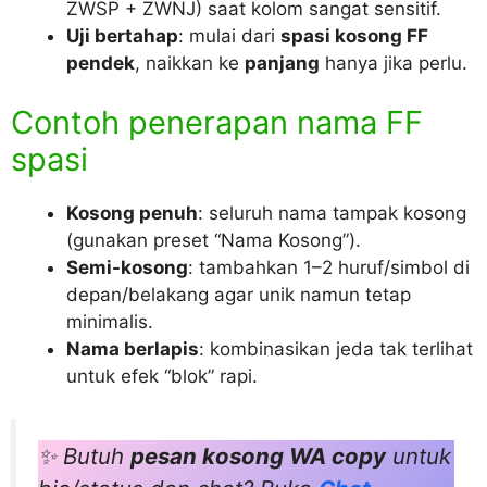
ZWSP + ZWNJ) saat kolom sangat sensitif.
Uji bertahap
: mulai dari
spasi kosong FF
pendek
, naikkan ke
panjang
hanya jika perlu.
Contoh penerapan nama FF
spasi
Kosong penuh
: seluruh nama tampak kosong
(gunakan preset “Nama Kosong”).
Semi-kosong
: tambahkan 1–2 huruf/simbol di
depan/belakang agar unik namun tetap
minimalis.
Nama berlapis
: kombinasikan jeda tak terlihat
untuk efek “blok” rapi.
✨ Butuh
pesan kosong WA copy
untuk