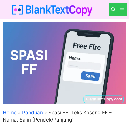
Langsung
M
ke
isi
Home
»
Panduan
»
Spasi FF: Teks Kosong FF –
Nama, Salin (Pendek/Panjang)