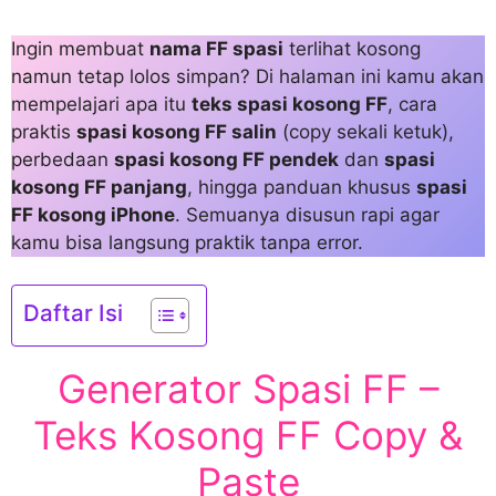
Ingin membuat
nama FF spasi
terlihat kosong
namun tetap lolos simpan? Di halaman ini kamu akan
mempelajari apa itu
teks spasi kosong FF
, cara
praktis
spasi kosong FF salin
(copy sekali ketuk),
perbedaan
spasi kosong FF pendek
dan
spasi
kosong FF panjang
, hingga panduan khusus
spasi
FF kosong iPhone
. Semuanya disusun rapi agar
kamu bisa langsung praktik tanpa error.
Daftar Isi
Generator Spasi FF –
Teks Kosong FF Copy &
Paste