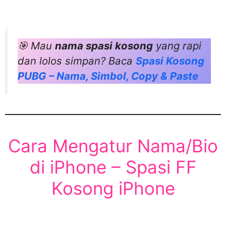
🎯 Mau
nama spasi kosong
yang rapi
dan lolos simpan? Baca
Spasi Kosong
PUBG – Nama, Simbol, Copy & Paste
Cara Mengatur Nama/Bio
di iPhone – Spasi FF
Kosong iPhone