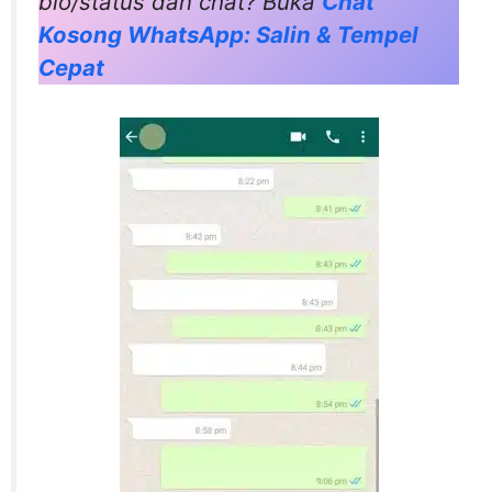
bio/status dan chat? Buka
Chat
Kosong WhatsApp: Salin & Tempel
Cepat