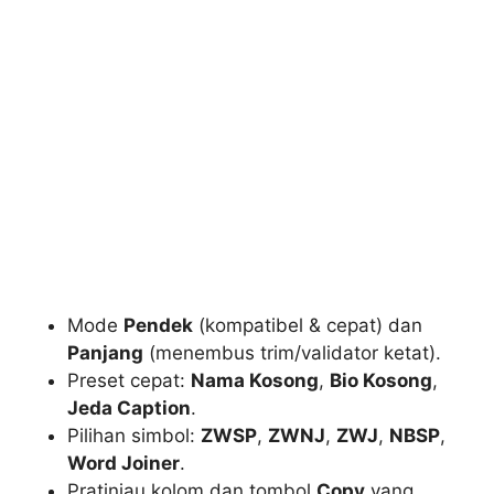
Mode
Pendek
(kompatibel & cepat) dan
Panjang
(menembus trim/validator ketat).
Preset cepat:
Nama Kosong
,
Bio Kosong
,
Jeda Caption
.
Pilihan simbol:
ZWSP
,
ZWNJ
,
ZWJ
,
NBSP
,
Word Joiner
.
Pratinjau kolom dan tombol
Copy
yang