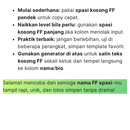
Mulai sederhana:
pakai
spasi kosong FF
pendek
untuk copy cepat.
Naikkan level bila perlu:
gunakan
spasi
kosong FF panjang
jika kolom menolak input.
Praktik terbaik:
jangan berlebihan, uji di
beberapa perangkat, simpan template favorit.
Gunakan generator di atas
untuk
salin teks
kosong FF
sekali ketuk dan tempel langsung
ke kolom
nama
/
bio
.
Selamat mencoba dan semoga
nama FF spasi
-mu
tampil rapi, unik, dan lolos simpan tanpa drama!