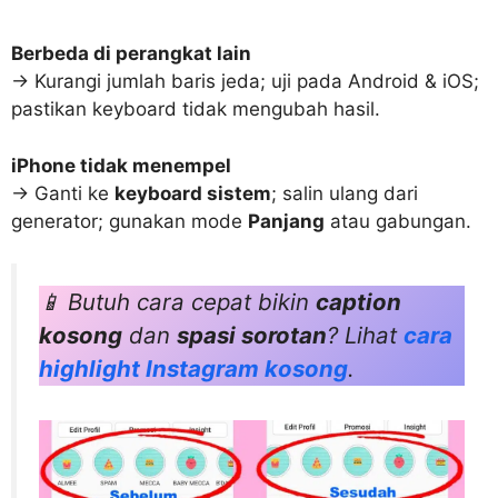
Berbeda di perangkat lain
→ Kurangi jumlah baris jeda; uji pada Android & iOS;
pastikan keyboard tidak mengubah hasil.
iPhone tidak menempel
→ Ganti ke
keyboard sistem
; salin ulang dari
generator; gunakan mode
Panjang
atau gabungan.
📱 Butuh cara cepat bikin
caption
kosong
dan
spasi sorotan
? Lihat
cara
highlight Instagram kosong
.