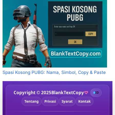
Spasi Kosong PUBG: Nama, Simbol, Copy & Paste
Copyright ©
2025
BlankTextCopy
♡
ID
Tentang
Privasi
Syarat
Kontak