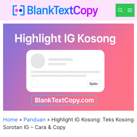
Langsung
M
ke
isi
Home
»
Panduan
»
Highlight IG Kosong: Teks Kosong
Sorotan IG – Cara & Copy