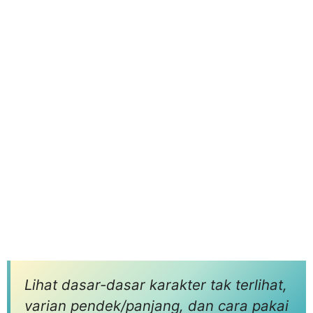
Lihat dasar-dasar karakter tak terlihat,
varian pendek/panjang, dan cara pakai