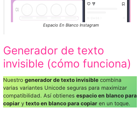
Espacio En Blanco Instagram
Generador de texto
invisible (cómo funciona)
Nuestro
generador de texto invisible
combina
varias variantes Unicode seguras para maximizar
compatibilidad. Así obtienes
espacio en blanco para
copiar
y
texto en blanco para copiar
en un toque.