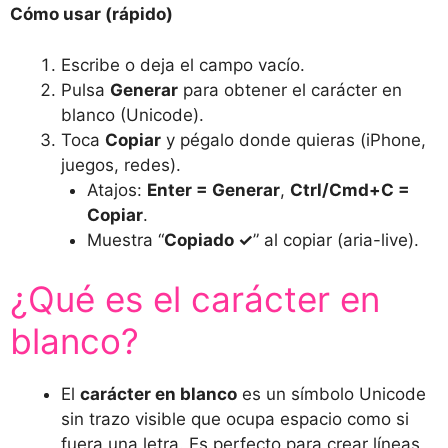
Cómo usar (rápido)
Escribe o deja el campo vacío.
Pulsa
Generar
para obtener el carácter en
blanco (Unicode).
Toca
Copiar
y pégalo donde quieras (iPhone,
juegos, redes).
Atajos:
Enter = Generar
,
Ctrl/Cmd+C =
Copiar
.
Muestra “
Copiado ✓
” al copiar (aria-live).
¿Qué es el carácter en
blanco?
El
carácter en blanco
es un símbolo Unicode
sin trazo visible que ocupa espacio como si
fuera una letra. Es perfecto para crear líneas