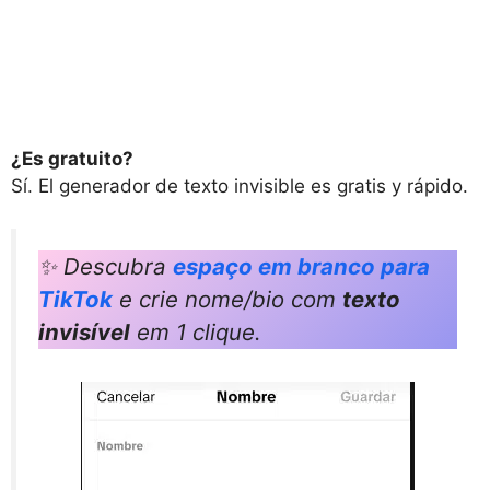
¿Es gratuito?
Sí. El generador de texto invisible es gratis y rápido.
✨ Descubra
espaço em branco para
TikTok
e crie nome/bio com
texto
invisível
em 1 clique.